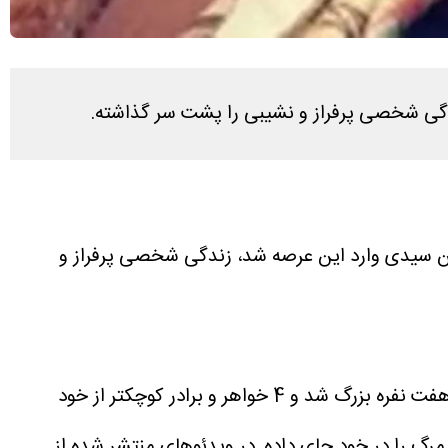
دگی شخصی پرفراز و نشیبی را پشت سر گذاشته.
ومن سیدی وارد این عرصه شد، زندگی شخصی پرفراز و
لادن ژاوه وند در تاریخ 10 بهمن 1334 در خانواده ای ساکن دروازه غار متولد شد. فرزند اول خانواده بود و در یک خانواده هفت نفره بزرگ شد و 4 خواهر و برادر کوچکتر از خود
 مرگ را در خود جای داده. در ویدئوهای منتشر شده از