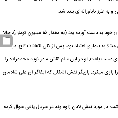
به طرز ناباورانه‌ای بلند شد.
خانم ژاوه وند، که به مدت طولانی در بهزیستی سکونت داشت، با کمک یک خیر و همچنین پولی که از اولین تجربه بازیگری خود به دست آورده بود (به مقدار 15 میلیون تومان)، حالا
 56 سال مبتلا به بیماری اعتیاد بود، پس از کلی اتفاقات تلخ، در
ادی دست یافت. او در این فیلم نقش مادر نوید محمدزاده را
را بازی میکرد. بازیگر نقش اشکان که ایفاگر آن علی شادمان
اشت. در مورد نقش لادن ژاوه وند در سریال یاغی سوال کرده