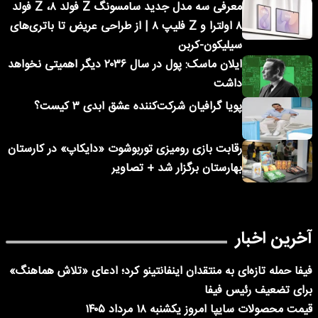
معرفی سه مدل جدید سامسونگ Z فولد ۸، Z فولد
۸ اولترا و Z فلیپ ۸ | از طراحی عریض تا باتری‌های
سیلیکون-کربن
ایلان ماسک: پول در سال ۲۰۳۶ دیگر اهمیتی نخواهد
داشت
پویا گرافیان شرکت‌کننده عشق ابدی ۳ کیست؟
رقابت بازی رومیزی توربوشوت «دایکاپ» در کارستان
بهارستان برگزار شد + تصاویر
آخرین اخبار
فیفا حمله تازه‌ای به منتقدان اینفانتینو کرد؛ ادعای «تلاش هماهنگ»
برای تضعیف رئیس فیفا
قیمت محصولات سایپا امروز یکشنبه ۱۸ مرداد ۱۴۰۵