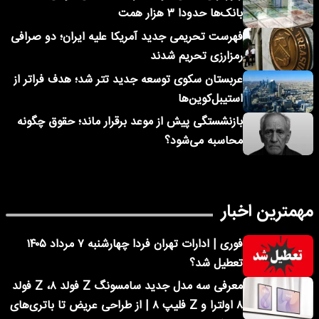
بانک‌ها حدودا ۳ هزار همت
فهرست تحریمی جدید آمریکا علیه ایران؛ دو صرافی
رمزارزی تحریم شدند
عربستان سکوی توسعه جدید تتر شد؛ هدف فراتر از
استیبل‌کوین‌ها
بازنشستگی پیش از موعد برقرار ماند؛ حقوق چگونه
محاسبه می‌شود؟
مهمترین اخبار
فوری | ادارات تهران فردا چهارشنبه ۷ مرداد ۱۴۰۵
تعطیل شد؟
معرفی سه مدل جدید سامسونگ Z فولد ۸، Z فولد
۸ اولترا و Z فلیپ ۸ | از طراحی عریض تا باتری‌های