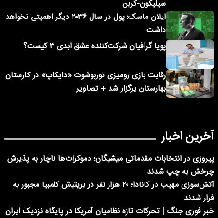
سیلیکون-کربن
ایلان ماسک: پول در سال ۲۰۳۶ دیگر اهمیتی نخواهد
داشت
پویا گرافیان شرکت‌کننده عشق ابدی ۳ کیست؟
رقابت بازی رومیزی توربوشوت «دایکاپ» در کارستان
بهارستان برگزار شد + تصاویر
آخرین اخبار
پیروزی در انتخابات مقدماتی میشیگان؛ دموکرات‌ها ناچار به پذیرش
چرخش به چپ شدند
آتش‌سوزی مهیب در کانادا؛ ۲۰ هزار نفر در بریتیش کلمبیا مجبور به
فرار شدند
خبر فوری جنگ | تحرکات تازه نظامیان آمریکا در پایگاه نزدیک ایران