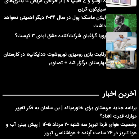
۸ اولترا و Z فلیپ ۸ | از طراحی عریض تا باتری‌های
سیلیکون-کربن
ایلان ماسک: پول در سال ۲۰۳۶ دیگر اهمیتی نخواهد
داشت
پویا گرافیان شرکت‌کننده عشق ابدی ۳ کیست؟
رقابت بازی رومیزی توربوشوت «دایکاپ» در کارستان
بهارستان برگزار شد + تصاویر
آخرین اخبار
برنامه جدید عربستان برای خاورمیانه | بن سلمان به فکر تغییر
موازنه قدرت افتاد؟
وضعیت هوای فردا تبریز سه شنبه ۲۰ مرداد ۱۴۰۵ | پیش بینی آب و
هوا تبریز در ۲۴ ساعت آینده + هواشناسی تبریز