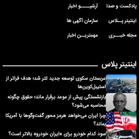
پادکست و صدا
آرشیـــــو اخبار
اینتیتر پــلاس
سازمان آگهی ها
مجله خبـــری
مهمتریــن اخبار
اینتیتر پلاس
عربستان سکوی توسعه جدید تتر شد؛ هدف فراتر از
استیبل‌کوین‌ها
بازنشستگی پیش از موعد برقرار ماند؛ حقوق چگونه
محاسبه می‌شود؟
چرا ایران می‌خواهد هرمز محور گفت‌وگوها با آمریکا
بماند؟
سود کدام خودرو برای «ایران خودرو» بالاتر است؟