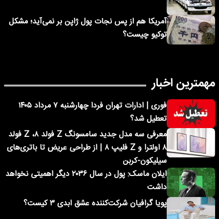
آمریکا هم از پس نجات پول ژاپن بر نمی‌آید؛ مشکل
توکیو چیست؟
مهمترین اخبار
فوری | ادارات تهران فردا چهارشنبه ۷ مرداد ۱۴۰۵
تعطیل شد؟
معرفی سه مدل جدید سامسونگ Z فولد ۸، Z فولد
۸ اولترا و Z فلیپ ۸ | از طراحی عریض تا باتری‌های
سیلیکون-کربن
ایلان ماسک: پول در سال ۲۰۳۶ دیگر اهمیتی نخواهد
داشت
پویا گرافیان شرکت‌کننده عشق ابدی ۳ کیست؟