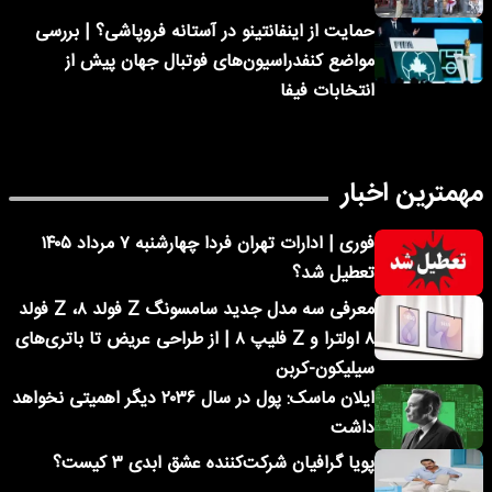
حمایت از اینفانتینو در آستانه فروپاشی؟ | بررسی
مواضع کنفدراسیون‌های فوتبال جهان پیش از
انتخابات فیفا
مهمترین اخبار
فوری | ادارات تهران فردا چهارشنبه ۷ مرداد ۱۴۰۵
تعطیل شد؟
معرفی سه مدل جدید سامسونگ Z فولد ۸، Z فولد
۸ اولترا و Z فلیپ ۸ | از طراحی عریض تا باتری‌های
سیلیکون-کربن
ایلان ماسک: پول در سال ۲۰۳۶ دیگر اهمیتی نخواهد
داشت
پویا گرافیان شرکت‌کننده عشق ابدی ۳ کیست؟