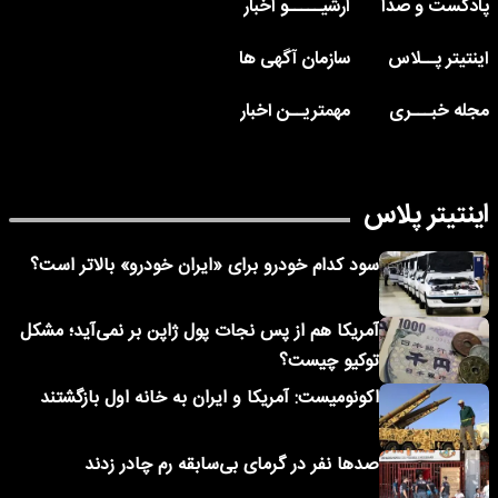
پادکست و صدا
آرشیـــــو اخبار
اینتیتر پــلاس
سازمان آگهی ها
مجله خبـــری
مهمتریــن اخبار
اینتیتر پلاس
سود کدام خودرو برای «ایران خودرو» بالاتر است؟
آمریکا هم از پس نجات پول ژاپن بر نمی‌آید؛ مشکل
توکیو چیست؟
اکونومیست: آمریکا و ایران به خانه اول بازگشتند
صدها نفر در گرمای بی‌سابقه رم چادر زدند