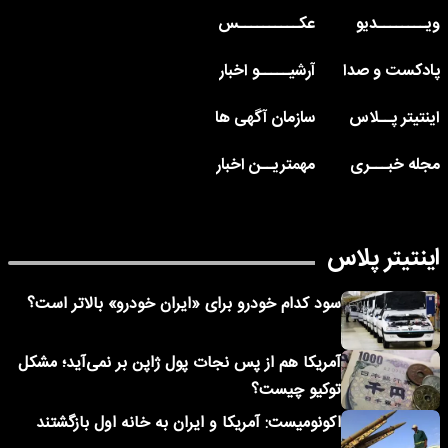
ویــــــــدیو
عکــــــــــس
پادکست و صدا
آرشیـــــو اخبار
اینتیتر پــلاس
سازمان آگهی ها
مجله خبـــری
مهمتریــن اخبار
اینتیتر پلاس
سود کدام خودرو برای «ایران خودرو» بالاتر است؟
آمریکا هم از پس نجات پول ژاپن بر نمی‌آید؛ مشکل
توکیو چیست؟
اکونومیست: آمریکا و ایران به خانه اول بازگشتند