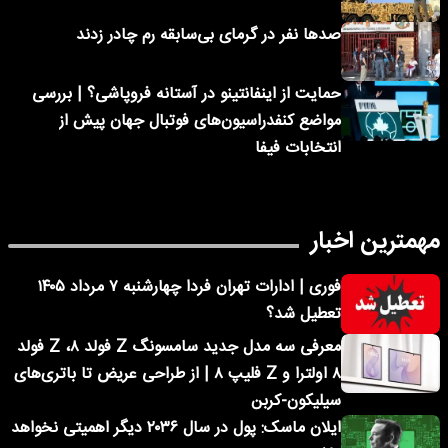
صدها نفر در گرمای بی‌سابقه رم چادر زدند
حمایت از اینفانتینو در آستانه فروپاشی؟ | بررسی
مواضع کنفدراسیون‌های فوتبال جهان پیش از
انتخابات فیفا
مهمترین اخبار
فوری | ادارات تهران فردا چهارشنبه ۷ مرداد ۱۴۰۵
تعطیل شد؟
معرفی سه مدل جدید سامسونگ Z فولد ۸، Z فولد
۸ اولترا و Z فلیپ ۸ | از طراحی عریض تا باتری‌های
سیلیکون-کربن
ایلان ماسک: پول در سال ۲۰۳۶ دیگر اهمیتی نخواهد