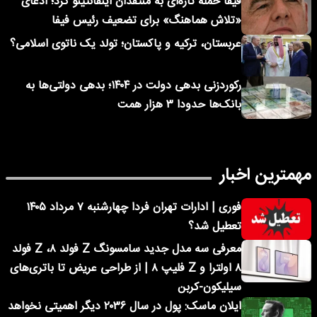
فیفا حمله تازه‌ای به منتقدان اینفانتینو کرد؛ ادعای
«تلاش هماهنگ» برای تضعیف رئیس فیفا
عربستان، ترکیه و پاکستان؛ تولد یک ناتوی اسلامی؟
رکوردزنی بدهی دولت در ۱۴۰۴؛ بدهی دولتی‌ها به
بانک‌ها حدودا ۳ هزار همت
مهمترین اخبار
فوری | ادارات تهران فردا چهارشنبه ۷ مرداد ۱۴۰۵
تعطیل شد؟
معرفی سه مدل جدید سامسونگ Z فولد ۸، Z فولد
۸ اولترا و Z فلیپ ۸ | از طراحی عریض تا باتری‌های
سیلیکون-کربن
ایلان ماسک: پول در سال ۲۰۳۶ دیگر اهمیتی نخواهد