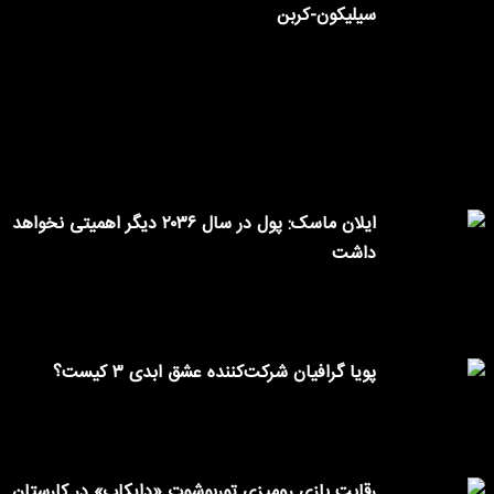
سیلیکون-کربن
ایلان ماسک: پول در سال ۲۰۳۶ دیگر اهمیتی نخواهد
داشت
پویا گرافیان شرکت‌کننده عشق ابدی ۳ کیست؟
رقابت بازی رومیزی توربوشوت «دایکاپ» در کارستان