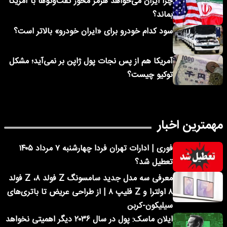
چرا ایران می‌خواهد هرمز محور گفت‌وگوها با آمریکا
بماند؟
سود کدام خودرو برای «ایران خودرو» بالاتر است؟
آمریکا هم از پس نجات پول ژاپن بر نمی‌آید؛ مشکل
توکیو چیست؟
مهمترین اخبار
فوری | ادارات تهران فردا چهارشنبه ۷ مرداد ۱۴۰۵
تعطیل شد؟
معرفی سه مدل جدید سامسونگ Z فولد ۸، Z فولد
۸ اولترا و Z فلیپ ۸ | از طراحی عریض تا باتری‌های
سیلیکون-کربن
ایلان ماسک: پول در سال ۲۰۳۶ دیگر اهمیتی نخواهد