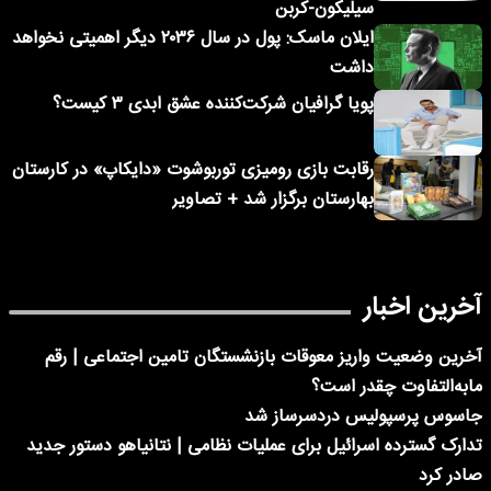
سیلیکون-کربن
ایلان ماسک: پول در سال ۲۰۳۶ دیگر اهمیتی نخواهد
داشت
پویا گرافیان شرکت‌کننده عشق ابدی ۳ کیست؟
رقابت بازی رومیزی توربوشوت «دایکاپ» در کارستان
بهارستان برگزار شد + تصاویر
آخرین اخبار
آخرین وضعیت واریز معوقات بازنشستگان تامین اجتماعی | رقم
مابه‌التفاوت چقدر است؟
جاسوس پرسپولیس دردسرساز شد
تدارک گسترده اسرائیل برای عملیات نظامی | نتانیاهو دستور جدید
صادر کرد