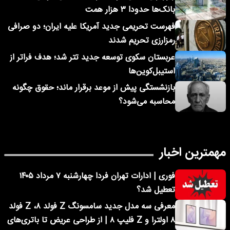
بانک‌ها حدودا ۳ هزار همت
فهرست تحریمی جدید آمریکا علیه ایران؛ دو صرافی
رمزارزی تحریم شدند
عربستان سکوی توسعه جدید تتر شد؛ هدف فراتر از
استیبل‌کوین‌ها
بازنشستگی پیش از موعد برقرار ماند؛ حقوق چگونه
محاسبه می‌شود؟
مهمترین اخبار
فوری | ادارات تهران فردا چهارشنبه ۷ مرداد ۱۴۰۵
تعطیل شد؟
معرفی سه مدل جدید سامسونگ Z فولد ۸، Z فولد
۸ اولترا و Z فلیپ ۸ | از طراحی عریض تا باتری‌های