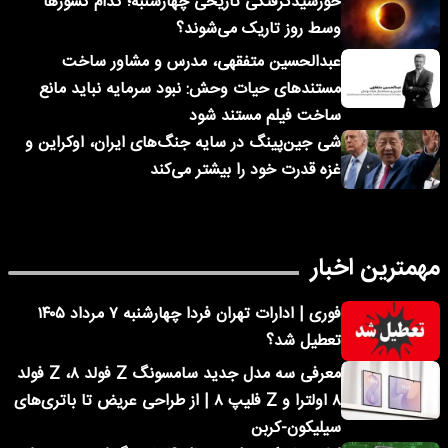
خورشیدگرفتگی تاریخی چهارشنبه؛ کدام کشورها
وسط روز تاریک می‌شوند؟
عبدالحسین متفقهی، مدرس و مشاور ساخت
مستندهای حیات وحش: نبود سرمایه نباید مانع
ساخت فیلم مستند شود
شی جین‌پینگ در سایه جنگ‌های ایران، اوکراین و
غزه قدرت خود را بیشتر می‌کند
مهمترین اخبار
فوری | ادارات تهران فردا چهارشنبه ۷ مرداد ۱۴۰۵
تعطیل شد؟
معرفی سه مدل جدید سامسونگ Z فولد ۸، Z فولد
۸ اولترا و Z فلیپ ۸ | از طراحی عریض تا باتری‌های
سیلیکون-کربن