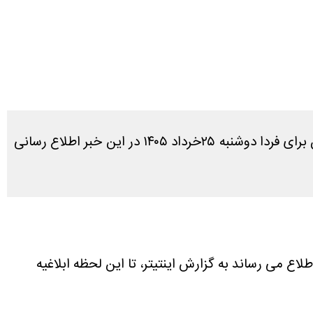
در پاسخ به سوال کاربران که آیا فردا تعطیل است یا نه، طبق بررسی های انجام شده آخرین وضعیت تعطیلی خوزستان برای فردا دوشنبه ۲۵خرداد ۱۴۰۵ در این خبر اطلاع رسانی
لاع می رساند به گزارش اینتیتر، تا این لحظه ابلاغیه