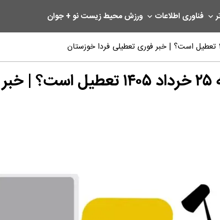
ر
فناوری اطلاعات
ورزش
محیط زیست
نو + جوان
تان