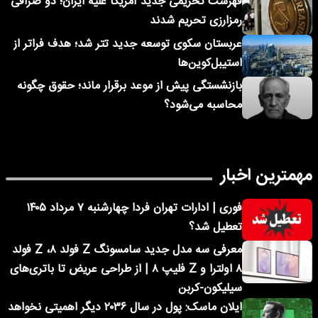
فهرست تحریمی جدید آمریکا علیه ایران؛ دو صرافی
رمزارزی تحریم شدند
عربستان سکوی توسعه جدید تتر شد؛ هدف فراتر از
استیبل‌کوین‌ها
بازنشستگی پیش از موعد برقرار ماند؛ حقوق چگونه
محاسبه می‌شود؟
مهمترین اخبار
فوری | ادارات تهران فردا چهارشنبه ۷ مرداد ۱۴۰۵
تعطیل شد؟
معرفی سه مدل جدید سامسونگ Z فولد ۸، Z فولد
۸ اولترا و Z فلیپ ۸ | از طراحی عریض تا باتری‌های
سیلیکون-کربن
ایلان ماسک: پول در سال ۲۰۳۶ دیگر اهمیتی نخواهد