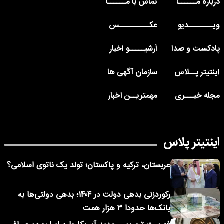
درباره مــــــا
تماس با مــــــا
ویــــــــدیو
عکــــــــــس
پادکست و صدا
آرشیـــــو اخبار
اینتیتر پــلاس
سازمان آگهی ها
مجله خبـــری
مهمتریــن اخبار
اینتیتر پلاس
عربستان، ترکیه و پاکستان؛ تولد یک ناتوی اسلامی؟
رکوردزنی بدهی دولت در ۱۴۰۴؛ بدهی دولتی‌ها به
بانک‌ها حدودا ۳ هزار همت