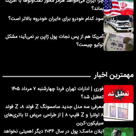
چرا ایران می‌خواهد هرمز محور گفت‌وگوها با آمریکا
بماند؟
سود کدام خودرو برای «ایران خودرو» بالاتر است؟
آمریکا هم از پس نجات پول ژاپن بر نمی‌آید؛ مشکل
توکیو چیست؟
مهمترین اخبار
فوری | ادارات تهران فردا چهارشنبه ۷ مرداد ۱۴۰۵
تعطیل شد؟
معرفی سه مدل جدید سامسونگ Z فولد ۸، Z فولد
۸ اولترا و Z فلیپ ۸ | از طراحی عریض تا باتری‌های
سیلیکون-کربن
ایلان ماسک: پول در سال ۲۰۳۶ دیگر اهمیتی نخواهد