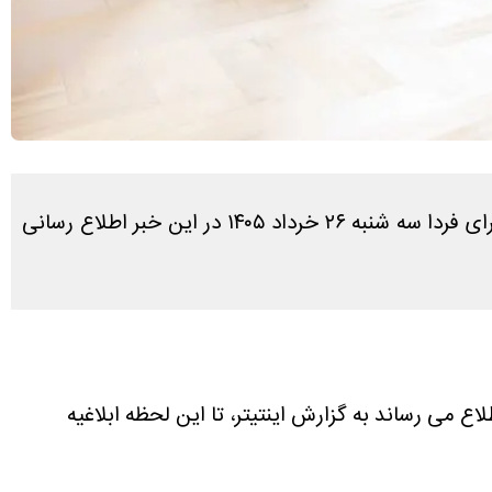
در پاسخ به سوال کاربران که آیا فردا تعطیل است یا نه، طبق بررسی های انجام شده آخرین وضعیت تعطیلی مشهد برای فردا سه شنبه ۲۶ خرداد ۱۴۰۵ در این خبر اطلاع رسانی
اع می رساند به گزارش اینتیتر، تا این لحظه ابلاغیه