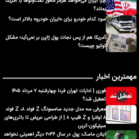
چرا ایران می‌خواهد هرمز محور گفت‌وگوها با آمریکا
بماند؟
سود کدام خودرو برای «ایران خودرو» بالاتر است؟
آمریکا هم از پس نجات پول ژاپن بر نمی‌آید؛ مشکل
توکیو چیست؟
مهمترین اخبار
فوری | ادارات تهران فردا چهارشنبه ۷ مرداد ۱۴۰۵
تعطیل شد؟
معرفی سه مدل جدید سامسونگ Z فولد ۸، Z فولد
۸ اولترا و Z فلیپ ۸ | از طراحی عریض تا باتری‌های
سیلیکون-کربن
ایلان ماسک: پول در سال ۲۰۳۶ دیگر اهمیتی نخواهد