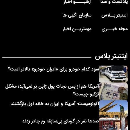
پادکست و صدا
آرشیـــــو اخبار
اینتیتر پــلاس
سازمان آگهی ها
مجله خبـــری
مهمتریــن اخبار
اینتیتر پلاس
سود کدام خودرو برای «ایران خودرو» بالاتر است؟
آمریکا هم از پس نجات پول ژاپن بر نمی‌آید؛ مشکل
توکیو چیست؟
اکونومیست: آمریکا و ایران به خانه اول بازگشتند
صدها نفر در گرمای بی‌سابقه رم چادر زدند