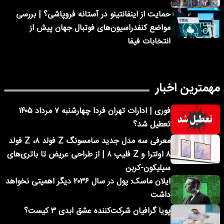
حمایت از اینفانتینو در آستانه فروپاشی؟ | بررسی
مواضع کنفدراسیون‌های فوتبال جهان پیش از
انتخابات فیفا
مهمترین اخبار
فوری | ادارات تهران فردا چهارشنبه ۷ مرداد ۱۴۰۵
تعطیل شد؟
معرفی سه مدل جدید سامسونگ Z فولد ۸، Z فولد
۸ اولترا و Z فلیپ ۸ | از طراحی عریض تا باتری‌های
سیلیکون-کربن
ایلان ماسک: پول در سال ۲۰۳۶ دیگر اهمیتی نخواهد
داشت
پویا گرافیان شرکت‌کننده عشق ابدی ۳ کیست؟