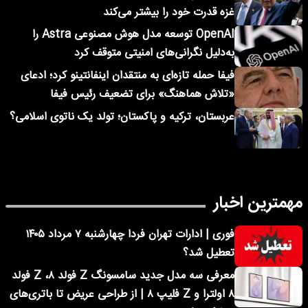
غزه قدرت خود را بیشتر می‌کند
OpenAI توسعه مدل هوش مصنوعی Astra را
به‌دلیل نگرانی‌های امنیتی متوقف کرد
فیفا حمله تازه‌ای به منتقدان اینفانتینو کرد؛ ادعای
«تلاش هماهنگ» برای تضعیف رئیس فیفا
عربستان، ترکیه و پاکستان؛ تولد یک ناتوی اسلامی؟
مهمترین اخبار
فوری | ادارات تهران فردا چهارشنبه ۷ مرداد ۱۴۰۵
تعطیل شد؟
معرفی سه مدل جدید سامسونگ Z فولد ۸، Z فولد
۸ اولترا و Z فلیپ ۸ | از طراحی عریض تا باتری‌های