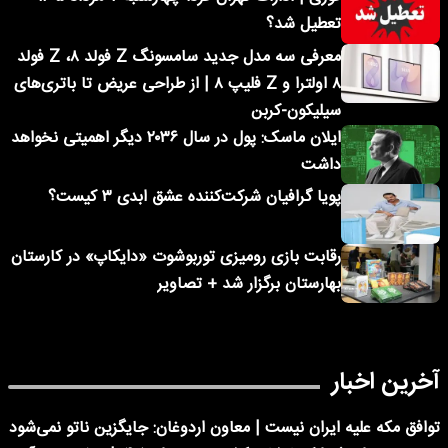
تعطیل شد؟
معرفی سه مدل جدید سامسونگ Z فولد ۸، Z فولد
۸ اولترا و Z فلیپ ۸ | از طراحی عریض تا باتری‌های
سیلیکون-کربن
ایلان ماسک: پول در سال ۲۰۳۶ دیگر اهمیتی نخواهد
داشت
پویا گرافیان شرکت‌کننده عشق ابدی ۳ کیست؟
رقابت بازی رومیزی توربوشوت «دایکاپ» در کارستان
بهارستان برگزار شد + تصاویر
آخرین اخبار
توافق مکه علیه ایران نیست | معاون اردوغان: جایگزین ناتو نمی‌شود