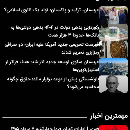
عربستان، ترکیه و پاکستان؛ تولد یک ناتوی اسلامی؟
رکوردزنی بدهی دولت در ۱۴۰۴؛ بدهی دولتی‌ها به
بانک‌ها حدودا ۳ هزار همت
فهرست تحریمی جدید آمریکا علیه ایران؛ دو صرافی
رمزارزی تحریم شدند
عربستان سکوی توسعه جدید تتر شد؛ هدف فراتر از
استیبل‌کوین‌ها
بازنشستگی پیش از موعد برقرار ماند؛ حقوق چگونه
محاسبه می‌شود؟
مهمترین اخبار
فوری | ادارات تهران فردا چهارشنبه ۷ مرداد ۱۴۰۵