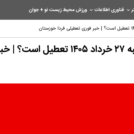
ر
فناوری اطلاعات
ورزش
محیط زیست
نو + جوان
زستان