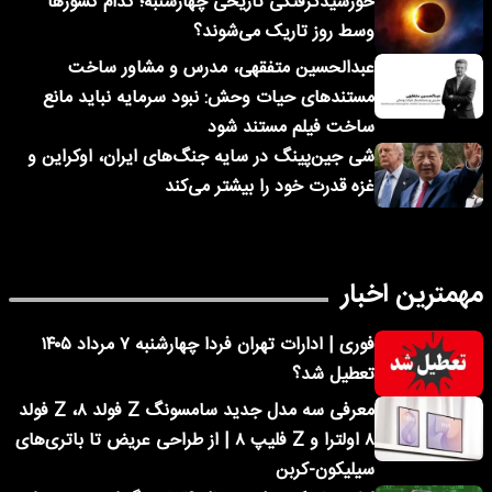
خورشیدگرفتگی تاریخی چهارشنبه؛ کدام کشورها
وسط روز تاریک می‌شوند؟
عبدالحسین متفقهی، مدرس و مشاور ساخت
مستندهای حیات وحش: نبود سرمایه نباید مانع
ساخت فیلم مستند شود
شی جین‌پینگ در سایه جنگ‌های ایران، اوکراین و
غزه قدرت خود را بیشتر می‌کند
مهمترین اخبار
فوری | ادارات تهران فردا چهارشنبه ۷ مرداد ۱۴۰۵
تعطیل شد؟
معرفی سه مدل جدید سامسونگ Z فولد ۸، Z فولد
۸ اولترا و Z فلیپ ۸ | از طراحی عریض تا باتری‌های
سیلیکون-کربن