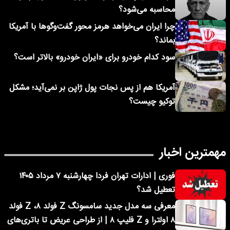
محاسبه می‌شود؟
چرا ایران می‌خواهد هرمز محور گفت‌وگوها با آمریکا
بماند؟
سود کدام خودرو برای «ایران خودرو» بالاتر است؟
آمریکا هم از پس نجات پول ژاپن بر نمی‌آید؛ مشکل
توکیو چیست؟
مهمترین اخبار
فوری | ادارات تهران فردا چهارشنبه ۷ مرداد ۱۴۰۵
تعطیل شد؟
معرفی سه مدل جدید سامسونگ Z فولد ۸، Z فولد
۸ اولترا و Z فلیپ ۸ | از طراحی عریض تا باتری‌های