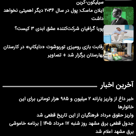
سیلیکون-کربن
ایلان ماسک: پول در سال ۲۰۳۶ دیگر اهمیتی نخواهد
داشت
پویا گرافیان شرکت‌کننده عشق ابدی ۳ کیست؟
رقابت بازی رومیزی توربوشوت «دایکاپ» در کارستان
بهارستان برگزار شد + تصاویر
آخرین اخبار
خبر داغ از واریز یارانه ۲ میلیون و ۹۸۵ هزار تومانی برای این
خانوارها
واریز حقوق مرداد فرهنگیان از این تاریخ قطعی شد
جدول قطعی برق مشهد روز شنبه ۱۷ مرداد ۱۴۰۵ | برنامه خاموشی
برق مشهد اعلام شد