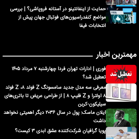
حمایت از اینفانتینو در آستانه فروپاشی؟ | بررسی
مواضع کنفدراسیون‌های فوتبال جهان پیش از
انتخابات فیفا
مهمترین اخبار
فوری | ادارات تهران فردا چهارشنبه ۷ مرداد ۱۴۰۵
تعطیل شد؟
معرفی سه مدل جدید سامسونگ Z فولد ۸، Z فولد
۸ اولترا و Z فلیپ ۸ | از طراحی عریض تا باتری‌های
سیلیکون-کربن
ایلان ماسک: پول در سال ۲۰۳۶ دیگر اهمیتی نخواهد
داشت
پویا گرافیان شرکت‌کننده عشق ابدی ۳ کیست؟