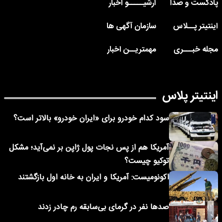
پادکست و صدا
آرشیـــــو اخبار
اینتیتر پــلاس
سازمان آگهی ها
مجله خبـــری
مهمتریــن اخبار
اینتیتر پلاس
سود کدام خودرو برای «ایران خودرو» بالاتر است؟
آمریکا هم از پس نجات پول ژاپن بر نمی‌آید؛ مشکل
توکیو چیست؟
اکونومیست: آمریکا و ایران به خانه اول بازگشتند
صدها نفر در گرمای بی‌سابقه رم چادر زدند