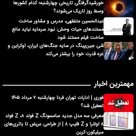
خورشیدگرفتگی تاریخی چهارشنبه؛ کدام کشورها
وسط روز تاریک می‌شوند؟
عبدالحسین متفقهی، مدرس و مشاور ساخت
مستندهای حیات وحش: نبود سرمایه نباید مانع
ساخت فیلم مستند شود
شی جین‌پینگ در سایه جنگ‌های ایران، اوکراین و
غزه قدرت خود را بیشتر می‌کند
مهمترین اخبار
فوری | ادارات تهران فردا چهارشنبه ۷ مرداد ۱۴۰۵
تعطیل شد؟
معرفی سه مدل جدید سامسونگ Z فولد ۸، Z فولد
۸ اولترا و Z فلیپ ۸ | از طراحی عریض تا باتری‌های
سیلیکون-کربن