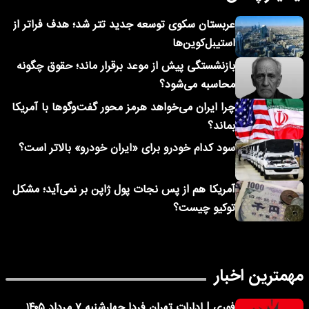
عربستان سکوی توسعه جدید تتر شد؛ هدف فراتر از
استیبل‌کوین‌ها
بازنشستگی پیش از موعد برقرار ماند؛ حقوق چگونه
محاسبه می‌شود؟
چرا ایران می‌خواهد هرمز محور گفت‌وگوها با آمریکا
بماند؟
سود کدام خودرو برای «ایران خودرو» بالاتر است؟
آمریکا هم از پس نجات پول ژاپن بر نمی‌آید؛ مشکل
توکیو چیست؟
مهمترین اخبار
فوری | ادارات تهران فردا چهارشنبه ۷ مرداد ۱۴۰۵