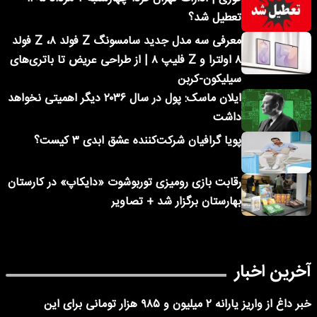
تعطیل شد؟
معرفی سه مدل جدید سامسونگ Z فولد ۸، Z فولد
۸ اولترا و Z فلیپ ۸ | از طراحی عریض تا باتری‌های
سیلیکون-کربن
ایلان ماسک: پول در سال ۲۰۳۶ دیگر اهمیتی نخواهد
داشت
پویا گرافیان شرکت‌کننده عشق ابدی ۳ کیست؟
رقابت بازی رومیزی توربوشوت «دایکاپ» در کارستان
بهارستان برگزار شد + تصاویر
آخرین اخبار
خبر داغ از واریز یارانه ۲ میلیون و ۹۸۵ هزار تومانی برای این