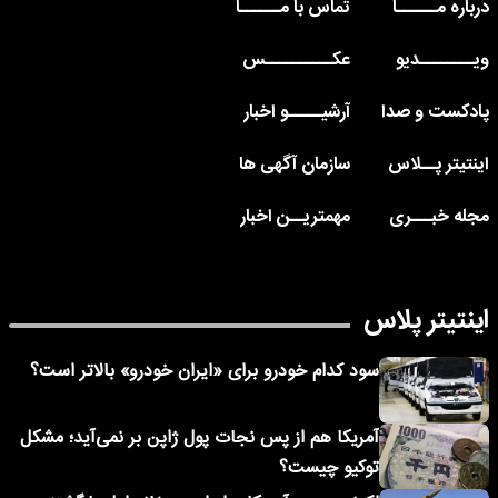
درباره مــــــا
تماس با مــــــا
ویــــــــدیو
عکــــــــــس
پادکست و صدا
آرشیـــــو اخبار
اینتیتر پــلاس
سازمان آگهی ها
مجله خبـــری
مهمتریــن اخبار
اینتیتر پلاس
سود کدام خودرو برای «ایران خودرو» بالاتر است؟
آمریکا هم از پس نجات پول ژاپن بر نمی‌آید؛ مشکل
توکیو چیست؟