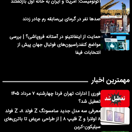
اکونومیست: آمریکا و ایران به خانه اول بازگشتند
صدها نفر در گرمای بی‌سابقه رم چادر زدند
حمایت از اینفانتینو در آستانه فروپاشی؟ | بررسی
مواضع کنفدراسیون‌های فوتبال جهان پیش از
انتخابات فیفا
مهمترین اخبار
فوری | ادارات تهران فردا چهارشنبه ۷ مرداد ۱۴۰۵
تعطیل شد؟
معرفی سه مدل جدید سامسونگ Z فولد ۸، Z فولد
۸ اولترا و Z فلیپ ۸ | از طراحی عریض تا باتری‌های
سیلیکون-کربن