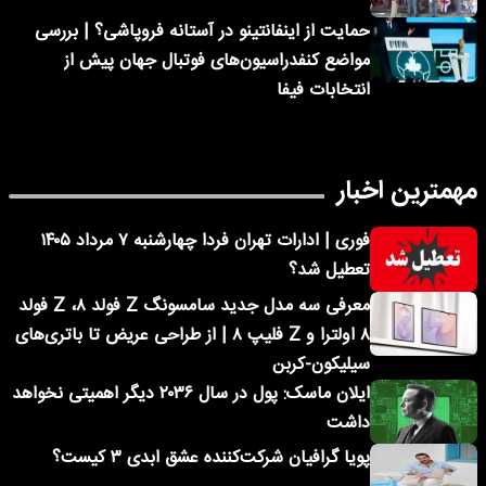
حمایت از اینفانتینو در آستانه فروپاشی؟ | بررسی
مواضع کنفدراسیون‌های فوتبال جهان پیش از
انتخابات فیفا
مهمترین اخبار
فوری | ادارات تهران فردا چهارشنبه ۷ مرداد ۱۴۰۵
تعطیل شد؟
معرفی سه مدل جدید سامسونگ Z فولد ۸، Z فولد
۸ اولترا و Z فلیپ ۸ | از طراحی عریض تا باتری‌های
سیلیکون-کربن
ایلان ماسک: پول در سال ۲۰۳۶ دیگر اهمیتی نخواهد
داشت
پویا گرافیان شرکت‌کننده عشق ابدی ۳ کیست؟