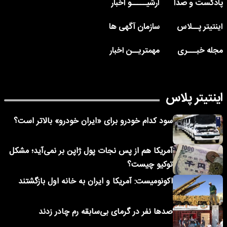
پادکست و صدا
آرشیـــــو اخبار
اینتیتر پــلاس
سازمان آگهی ها
مجله خبـــری
مهمتریــن اخبار
اینتیتر پلاس
سود کدام خودرو برای «ایران خودرو» بالاتر است؟
آمریکا هم از پس نجات پول ژاپن بر نمی‌آید؛ مشکل
توکیو چیست؟
اکونومیست: آمریکا و ایران به خانه اول بازگشتند
صدها نفر در گرمای بی‌سابقه رم چادر زدند