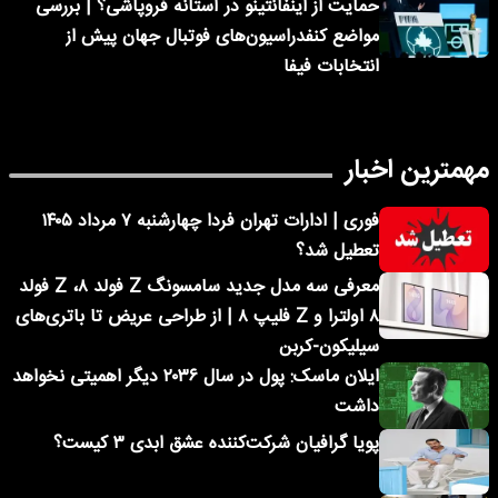
حمایت از اینفانتینو در آستانه فروپاشی؟ | بررسی
مواضع کنفدراسیون‌های فوتبال جهان پیش از
انتخابات فیفا
مهمترین اخبار
فوری | ادارات تهران فردا چهارشنبه ۷ مرداد ۱۴۰۵
تعطیل شد؟
معرفی سه مدل جدید سامسونگ Z فولد ۸، Z فولد
۸ اولترا و Z فلیپ ۸ | از طراحی عریض تا باتری‌های
سیلیکون-کربن
ایلان ماسک: پول در سال ۲۰۳۶ دیگر اهمیتی نخواهد
داشت
پویا گرافیان شرکت‌کننده عشق ابدی ۳ کیست؟