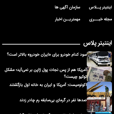
اینتیتر پــلاس
سازمان آگهی ها
مجله خبـــری
مهمتریــن اخبار
اینتیتر پلاس
سود کدام خودرو برای «ایران خودرو» بالاتر است؟
آمریکا هم از پس نجات پول ژاپن بر نمی‌آید؛ مشکل
توکیو چیست؟
اکونومیست: آمریکا و ایران به خانه اول بازگشتند
صدها نفر در گرمای بی‌سابقه رم چادر زدند