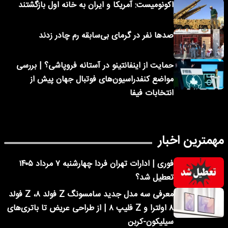
اکونومیست: آمریکا و ایران به خانه اول بازگشتند
صدها نفر در گرمای بی‌سابقه رم چادر زدند
حمایت از اینفانتینو در آستانه فروپاشی؟ | بررسی
مواضع کنفدراسیون‌های فوتبال جهان پیش از
انتخابات فیفا
مهمترین اخبار
فوری | ادارات تهران فردا چهارشنبه ۷ مرداد ۱۴۰۵
تعطیل شد؟
معرفی سه مدل جدید سامسونگ Z فولد ۸، Z فولد
۸ اولترا و Z فلیپ ۸ | از طراحی عریض تا باتری‌های
سیلیکون-کربن