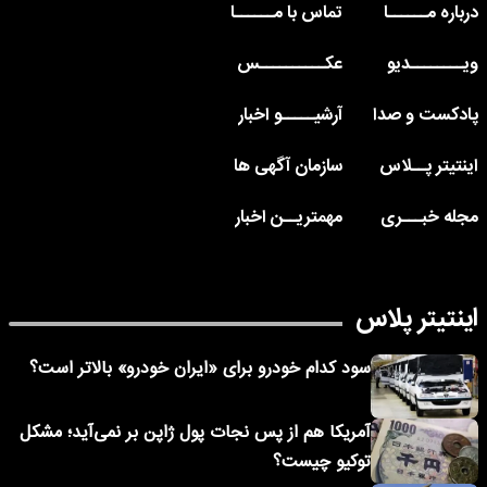
درباره مــــــا
تماس با مــــــا
ویــــــــدیو
عکــــــــــس
پادکست و صدا
آرشیـــــو اخبار
اینتیتر پــلاس
سازمان آگهی ها
مجله خبـــری
مهمتریــن اخبار
اینتیتر پلاس
سود کدام خودرو برای «ایران خودرو» بالاتر است؟
آمریکا هم از پس نجات پول ژاپن بر نمی‌آید؛ مشکل
توکیو چیست؟