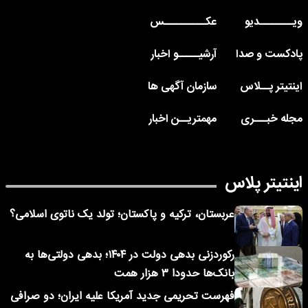
ویــــــــدیو
عکــــــــــس
پادکست و صدا
آرشیـــــو اخبار
اینتیتر پــلاس
سازمان آگهی ها
مجله خبـــری
مهمتریــن اخبار
اینتیتر پلاس
عربستان، ترکیه و پاکستان؛ تولد یک ناتوی اسلامی؟
رکوردزنی بدهی دولت در ۱۴۰۴؛ بدهی دولتی‌ها به
بانک‌ها حدودا ۳ هزار همت
فهرست تحریمی جدید آمریکا علیه ایران؛ دو صرافی