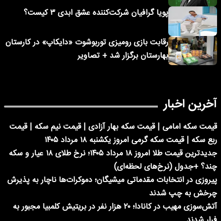
پویا گرافیان شرکت‌کننده عشق ابدی ۳ کیست؟
رقابت بازی رومیزی توربوشوت «دایکاپ» در کارستان
بهارستان برگزار شد + تصاویر
آخرین اخبار
قیمت سکه امامی | قیمت سکه بهار آزادی | قیمت نیم سکه | قیمت
ربع سکه | قیمت سکه گرمی امروز یکشنبه ۱۸ مرداد ۱۴۰۵
جدیدترین قیمت طلا امروز ۱۸ مرداد ۱۴۰۵؛ نرخ طلای ۱۸ عیار و سکه
چند؟ +جدول (نرخ‌های لحظه‌ای)
پیروزی در انتخابات مقدماتی میشیگان؛ دموکرات‌ها ناچار به پذیرش
چرخش به چپ شدند
آتش‌سوزی مهیب در کانادا؛ ۲۰ هزار نفر در بریتیش کلمبیا مجبور به
فرار شدند