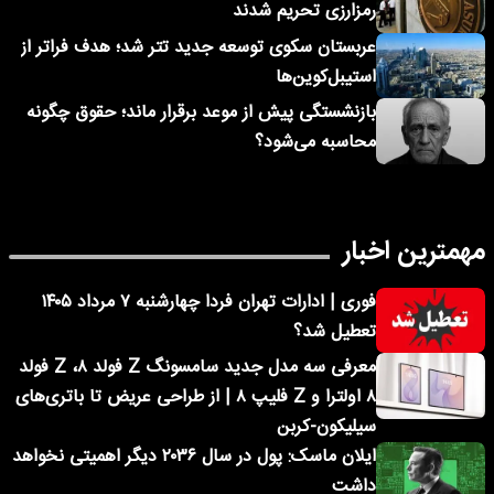
رمزارزی تحریم شدند
عربستان سکوی توسعه جدید تتر شد؛ هدف فراتر از
استیبل‌کوین‌ها
بازنشستگی پیش از موعد برقرار ماند؛ حقوق چگونه
محاسبه می‌شود؟
مهمترین اخبار
فوری | ادارات تهران فردا چهارشنبه ۷ مرداد ۱۴۰۵
تعطیل شد؟
معرفی سه مدل جدید سامسونگ Z فولد ۸، Z فولد
۸ اولترا و Z فلیپ ۸ | از طراحی عریض تا باتری‌های
سیلیکون-کربن
ایلان ماسک: پول در سال ۲۰۳۶ دیگر اهمیتی نخواهد
داشت