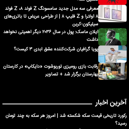
معرفی سه مدل جدید سامسونگ Z فولد ۸، Z فولد
۸ اولترا و Z فلیپ ۸ | از طراحی عریض تا باتری‌های
سیلیکون-کربن
ایلان ماسک: پول در سال ۲۰۳۶ دیگر اهمیتی نخواهد
داشت
پویا گرافیان شرکت‌کننده عشق ابدی ۳ کیست؟
رقابت بازی رومیزی توربوشوت «دایکاپ» در کارستان
بهارستان برگزار شد + تصاویر
آخرین اخبار
رکورد تاریخی قیمت سکه شکسته شد | امروز هر سکه به چند تومان
رسید؟