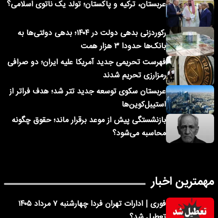
عربستان، ترکیه و پاکستان؛ تولد یک ناتوی اسلامی؟
رکوردزنی بدهی دولت در ۱۴۰۴؛ بدهی دولتی‌ها به
بانک‌ها حدودا ۳ هزار همت
فهرست تحریمی جدید آمریکا علیه ایران؛ دو صرافی
رمزارزی تحریم شدند
عربستان سکوی توسعه جدید تتر شد؛ هدف فراتر از
استیبل‌کوین‌ها
بازنشستگی پیش از موعد برقرار ماند؛ حقوق چگونه
محاسبه می‌شود؟
مهمترین اخبار
فوری | ادارات تهران فردا چهارشنبه ۷ مرداد ۱۴۰۵
تعطیل شد؟