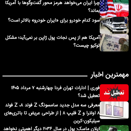
چرا ایران می‌خواهد هرمز محور گفت‌وگوها با آمریکا
بماند؟
سود کدام خودرو برای «ایران خودرو» بالاتر است؟
آمریکا هم از پس نجات پول ژاپن بر نمی‌آید؛ مشکل
توکیو چیست؟
مهمترین اخبار
فوری | ادارات تهران فردا چهارشنبه ۷ مرداد ۱۴۰۵
تعطیل شد؟
معرفی سه مدل جدید سامسونگ Z فولد ۸، Z فولد
۸ اولترا و Z فلیپ ۸ | از طراحی عریض تا باتری‌های
سیلیکون-کربن
ایلان ماسک: پول در سال ۲۰۳۶ دیگر اهمیتی نخواهد