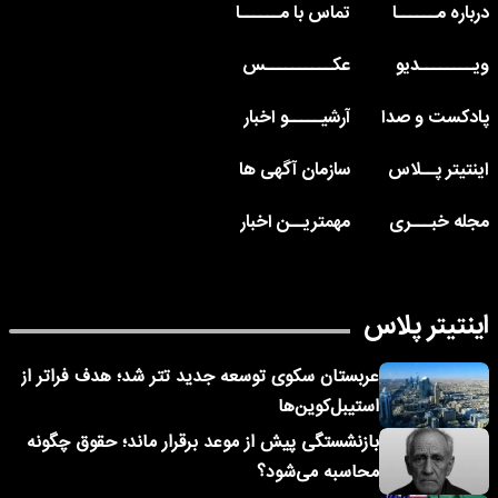
درباره مــــــا
تماس با مــــــا
ویــــــــدیو
عکــــــــــس
پادکست و صدا
آرشیـــــو اخبار
اینتیتر پــلاس
سازمان آگهی ها
مجله خبـــری
مهمتریــن اخبار
اینتیتر پلاس
عربستان سکوی توسعه جدید تتر شد؛ هدف فراتر از
استیبل‌کوین‌ها
بازنشستگی پیش از موعد برقرار ماند؛ حقوق چگونه
محاسبه می‌شود؟