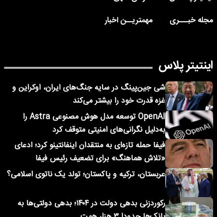
مجله خبـــری
مهمتریــن اخبار
اینتیتر پلاس
شی جین‌پینگ در سایه جنگ‌های ایران، اوکراین و
غزه قدرت خود را بیشتر می‌کند
OpenAI توسعه مدل هوش مصنوعی Astra را
به‌دلیل نگرانی‌های امنیتی متوقف کرد
فیفا حمله تازه‌ای به منتقدان اینفانتینو کرد؛ ادعای
«تلاش هماهنگ» برای تضعیف رئیس فیفا
عربستان، ترکیه و پاکستان؛ تولد یک ناتوی اسلامی؟
رکوردزنی بدهی دولت در ۱۴۰۴؛ بدهی دولتی‌ها به
بانک‌ها حدودا ۳ هزار همت