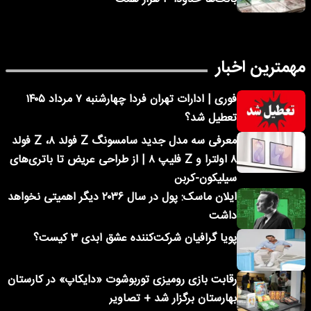
مهمترین اخبار
فوری | ادارات تهران فردا چهارشنبه ۷ مرداد ۱۴۰۵
تعطیل شد؟
معرفی سه مدل جدید سامسونگ Z فولد ۸، Z فولد
۸ اولترا و Z فلیپ ۸ | از طراحی عریض تا باتری‌های
سیلیکون-کربن
ایلان ماسک: پول در سال ۲۰۳۶ دیگر اهمیتی نخواهد
داشت
پویا گرافیان شرکت‌کننده عشق ابدی ۳ کیست؟
رقابت بازی رومیزی توربوشوت «دایکاپ» در کارستان
بهارستان برگزار شد + تصاویر