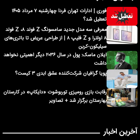
فوری | ادارات تهران فردا چهارشنبه ۷ مرداد ۱۴۰۵
تعطیل شد؟
معرفی سه مدل جدید سامسونگ Z فولد ۸، Z فولد
۸ اولترا و Z فلیپ ۸ | از طراحی عریض تا باتری‌های
سیلیکون-کربن
ایلان ماسک: پول در سال ۲۰۳۶ دیگر اهمیتی نخواهد
داشت
پویا گرافیان شرکت‌کننده عشق ابدی ۳ کیست؟
رقابت بازی رومیزی توربوشوت «دایکاپ» در کارستان
بهارستان برگزار شد + تصاویر
آخرین اخبار