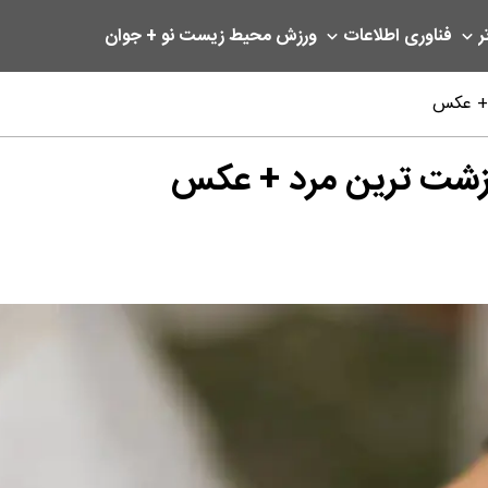
ر
فناوری اطلاعات
ورزش
محیط زیست
نو + جوان
د + عکس
ا زشت ترین مرد + عکس