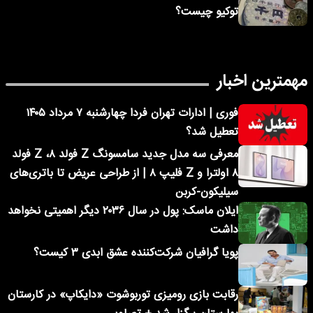
توکیو چیست؟
مهمترین اخبار
فوری | ادارات تهران فردا چهارشنبه ۷ مرداد ۱۴۰۵
تعطیل شد؟
معرفی سه مدل جدید سامسونگ Z فولد ۸، Z فولد
۸ اولترا و Z فلیپ ۸ | از طراحی عریض تا باتری‌های
سیلیکون-کربن
ایلان ماسک: پول در سال ۲۰۳۶ دیگر اهمیتی نخواهد
داشت
پویا گرافیان شرکت‌کننده عشق ابدی ۳ کیست؟
رقابت بازی رومیزی توربوشوت «دایکاپ» در کارستان