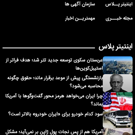
اینتیتر پــلاس
سازمان آگهی ها
مجله خبـــری
مهمتریــن اخبار
اینتیتر پلاس
عربستان سکوی توسعه جدید تتر شد؛ هدف فراتر از
استیبل‌کوین‌ها
بازنشستگی پیش از موعد برقرار ماند؛ حقوق چگونه
محاسبه می‌شود؟
چرا ایران می‌خواهد هرمز محور گفت‌وگوها با آمریکا
بماند؟
سود کدام خودرو برای «ایران خودرو» بالاتر است؟
آمریکا هم از پس نجات پول ژاپن بر نمی‌آید؛ مشکل