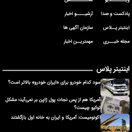
ویــــــــدیو
عکــــــــــس
پادکست و صدا
آرشیـــــو اخبار
اینتیتر پــلاس
سازمان آگهی ها
مجله خبـــری
مهمتریــن اخبار
اینتیتر پلاس
سود کدام خودرو برای «ایران خودرو» بالاتر است؟
آمریکا هم از پس نجات پول ژاپن بر نمی‌آید؛ مشکل
توکیو چیست؟
اکونومیست: آمریکا و ایران به خانه اول بازگشتند