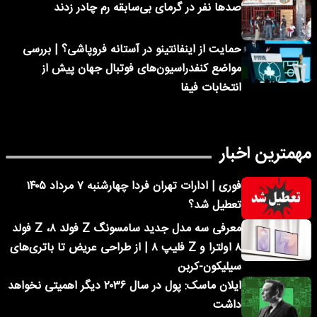
صدها نفر در گرمای بی‌سابقه رم چادر زدند
حمایت از اینفانتینو در آستانه فروپاشی؟ | بررسی
مواضع کنفدراسیون‌های فوتبال جهان پیش از
انتخابات فیفا
مهمترین اخبار
فوری | ادارات تهران فردا چهارشنبه ۷ مرداد ۱۴۰۵
تعطیل شد؟
معرفی سه مدل جدید سامسونگ Z فولد ۸، Z فولد
۸ اولترا و Z فلیپ ۸ | از طراحی عریض تا باتری‌های
سیلیکون-کربن
ایلان ماسک: پول در سال ۲۰۳۶ دیگر اهمیتی نخواهد
داشت