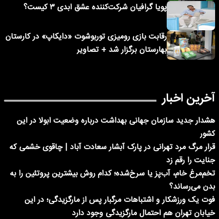
پویا گرافیان شرکت‌کننده عشق ابدی ۳ کیست؟
رقابت بازی رومیزی توربوشوت «دایکاپ» در کارستان
بهارستان برگزار شد + تصاویر
آخرین اخبار
هشدار جدید سازمان جهانی بهداشت درباره وضعیت ابولا در این
کشور
قرار مرگ مرد تهرانی در پارک آبشار سعادت آباد | چاقوی خشمی که
جنایت را رقم زد
تخم‌مرغ خام، آب‌پز یا سرخ‌شده؛ کدام روش بیشترین پروتئین را به
بدن می‌رساند؟
فوت یک ورزشکار و اشتباهات مرگبار پس از مارگزیدگی؛ در این
خیابان تهران هم احتمال مارگزیدگی وجود دارد