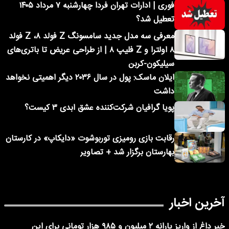
فوری | ادارات تهران فردا چهارشنبه ۷ مرداد ۱۴۰۵
تعطیل شد؟
معرفی سه مدل جدید سامسونگ Z فولد ۸، Z فولد
۸ اولترا و Z فلیپ ۸ | از طراحی عریض تا باتری‌های
سیلیکون-کربن
ایلان ماسک: پول در سال ۲۰۳۶ دیگر اهمیتی نخواهد
داشت
پویا گرافیان شرکت‌کننده عشق ابدی ۳ کیست؟
رقابت بازی رومیزی توربوشوت «دایکاپ» در کارستان
بهارستان برگزار شد + تصاویر
آخرین اخبار
خبر داغ از واریز یارانه ۲ میلیون و ۹۸۵ هزار تومانی برای این