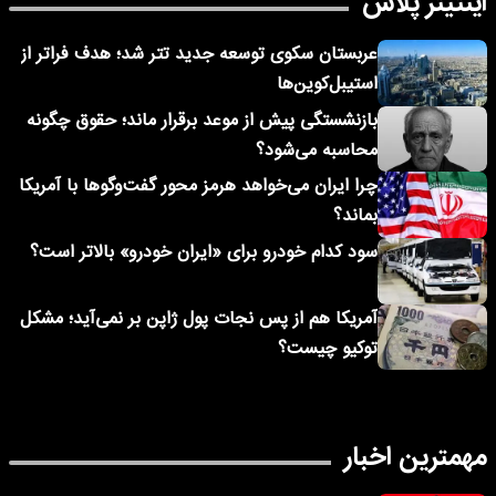
اینتیتر پلاس
عربستان سکوی توسعه جدید تتر شد؛ هدف فراتر از
استیبل‌کوین‌ها
بازنشستگی پیش از موعد برقرار ماند؛ حقوق چگونه
محاسبه می‌شود؟
چرا ایران می‌خواهد هرمز محور گفت‌وگوها با آمریکا
بماند؟
سود کدام خودرو برای «ایران خودرو» بالاتر است؟
آمریکا هم از پس نجات پول ژاپن بر نمی‌آید؛ مشکل
توکیو چیست؟
مهمترین اخبار