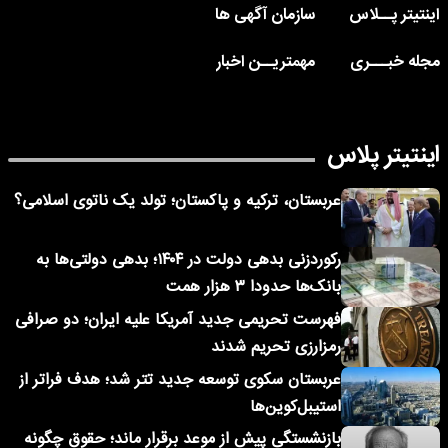
اینتیتر پــلاس
سازمان آگهی ها
مجله خبـــری
مهمتریــن اخبار
اینتیتر پلاس
عربستان، ترکیه و پاکستان؛ تولد یک ناتوی اسلامی؟
رکوردزنی بدهی دولت در ۱۴۰۴؛ بدهی دولتی‌ها به
بانک‌ها حدودا ۳ هزار همت
فهرست تحریمی جدید آمریکا علیه ایران؛ دو صرافی
رمزارزی تحریم شدند
عربستان سکوی توسعه جدید تتر شد؛ هدف فراتر از
استیبل‌کوین‌ها
بازنشستگی پیش از موعد برقرار ماند؛ حقوق چگونه