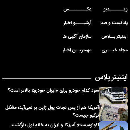
ویــــــــدیو
عکــــــــــس
پادکست و صدا
آرشیـــــو اخبار
اینتیتر پــلاس
سازمان آگهی ها
مجله خبـــری
مهمتریــن اخبار
اینتیتر پلاس
سود کدام خودرو برای «ایران خودرو» بالاتر است؟
آمریکا هم از پس نجات پول ژاپن بر نمی‌آید؛ مشکل
توکیو چیست؟
اکونومیست: آمریکا و ایران به خانه اول بازگشتند