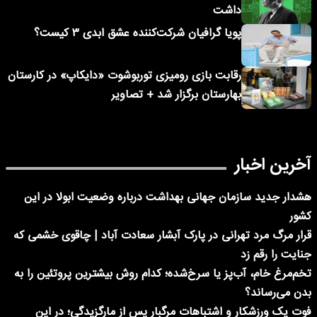
داشت
پویا گرافیان شرکت‌کننده عشق ابدی ۳ کیست؟
رقابت بازی رومیزی توربوشوت «دایکاپ» در کارستان
بهارستان برگزار شد + تصاویر
آخرین اخبار
هشدار جدید سازمان جهانی بهداشت درباره وضعیت ابولا در این
کشور
قرار مرگ مرد تهرانی در پارک آبشار سعادت آباد | چاقوی خشمی که
جنایت را رقم زد
تخم‌مرغ خام، آب‌پز یا سرخ‌شده؛ کدام روش بیشترین پروتئین را به
بدن می‌رساند؟
فوت یک ورزشکار و اشتباهات مرگبار پس از مارگزیدگی؛ در این