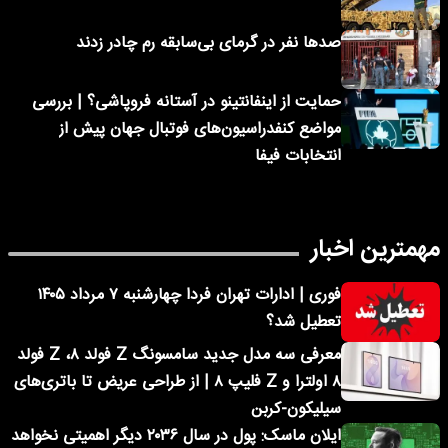
صدها نفر در گرمای بی‌سابقه رم چادر زدند
حمایت از اینفانتینو در آستانه فروپاشی؟ | بررسی
مواضع کنفدراسیون‌های فوتبال جهان پیش از
انتخابات فیفا
مهمترین اخبار
فوری | ادارات تهران فردا چهارشنبه ۷ مرداد ۱۴۰۵
تعطیل شد؟
معرفی سه مدل جدید سامسونگ Z فولد ۸، Z فولد
۸ اولترا و Z فلیپ ۸ | از طراحی عریض تا باتری‌های
سیلیکون-کربن
ایلان ماسک: پول در سال ۲۰۳۶ دیگر اهمیتی نخواهد