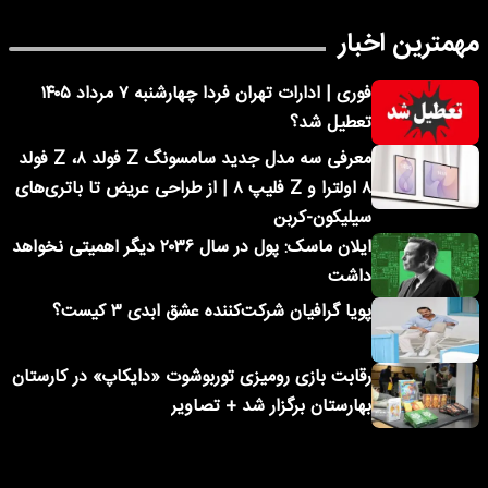
مهمترین اخبار
فوری | ادارات تهران فردا چهارشنبه ۷ مرداد ۱۴۰۵
تعطیل شد؟
معرفی سه مدل جدید سامسونگ Z فولد ۸، Z فولد
۸ اولترا و Z فلیپ ۸ | از طراحی عریض تا باتری‌های
سیلیکون-کربن
ایلان ماسک: پول در سال ۲۰۳۶ دیگر اهمیتی نخواهد
داشت
پویا گرافیان شرکت‌کننده عشق ابدی ۳ کیست؟
رقابت بازی رومیزی توربوشوت «دایکاپ» در کارستان
بهارستان برگزار شد + تصاویر