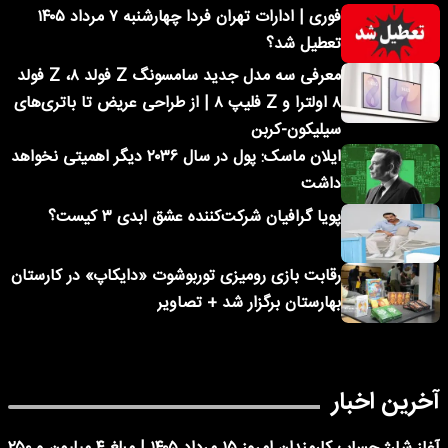
فوری | ادارات تهران فردا چهارشنبه ۷ مرداد ۱۴۰۵
تعطیل شد؟
معرفی سه مدل جدید سامسونگ Z فولد ۸، Z فولد
۸ اولترا و Z فلیپ ۸ | از طراحی عریض تا باتری‌های
سیلیکون-کربن
ایلان ماسک: پول در سال ۲۰۳۶ دیگر اهمیتی نخواهد
داشت
پویا گرافیان شرکت‌کننده عشق ابدی ۳ کیست؟
رقابت بازی رومیزی توربوشوت «دایکاپ» در کارستان
بهارستان برگزار شد + تصاویر
آخرین اخبار