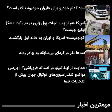
سود کدام خودرو برای «ایران خودرو» بالاتر است؟
آمریکا هم از پس نجات پول ژاپن بر نمی‌آید؛ مشکل
توکیو چیست؟
اکونومیست: آمریکا و ایران به خانه اول بازگشتند
صدها نفر در گرمای بی‌سابقه رم چادر زدند
حمایت از اینفانتینو در آستانه فروپاشی؟ | بررسی
مواضع کنفدراسیون‌های فوتبال جهان پیش از
انتخابات فیفا
مهمترین اخبار