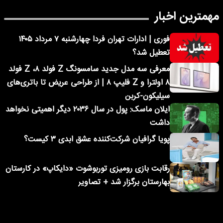
مهمترین اخبار
فوری | ادارات تهران فردا چهارشنبه ۷ مرداد ۱۴۰۵
تعطیل شد؟
معرفی سه مدل جدید سامسونگ Z فولد ۸، Z فولد
۸ اولترا و Z فلیپ ۸ | از طراحی عریض تا باتری‌های
سیلیکون-کربن
ایلان ماسک: پول در سال ۲۰۳۶ دیگر اهمیتی نخواهد
داشت
پویا گرافیان شرکت‌کننده عشق ابدی ۳ کیست؟
رقابت بازی رومیزی توربوشوت «دایکاپ» در کارستان
بهارستان برگزار شد + تصاویر