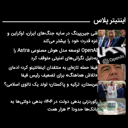
اینتیتر پلاس
شی جین‌پینگ در سایه جنگ‌های ایران، اوکراین و
غزه قدرت خود را بیشتر می‌کند
OpenAI توسعه مدل هوش مصنوعی Astra را
به‌دلیل نگرانی‌های امنیتی متوقف کرد
فیفا حمله تازه‌ای به منتقدان اینفانتینو کرد؛ ادعای
«تلاش هماهنگ» برای تضعیف رئیس فیفا
عربستان، ترکیه و پاکستان؛ تولد یک ناتوی اسلامی؟
رکوردزنی بدهی دولت در ۱۴۰۴؛ بدهی دولتی‌ها به
بانک‌ها حدودا ۳ هزار همت