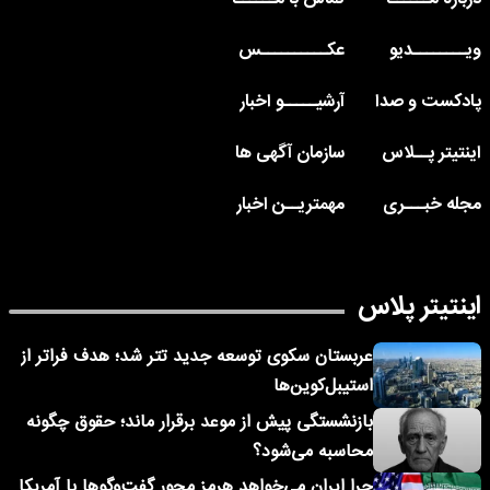
ویــــــــدیو
عکــــــــــس
پادکست و صدا
آرشیـــــو اخبار
اینتیتر پــلاس
سازمان آگهی ها
مجله خبـــری
مهمتریــن اخبار
اینتیتر پلاس
عربستان سکوی توسعه جدید تتر شد؛ هدف فراتر از
استیبل‌کوین‌ها
بازنشستگی پیش از موعد برقرار ماند؛ حقوق چگونه
محاسبه می‌شود؟
چرا ایران می‌خواهد هرمز محور گفت‌وگوها با آمریکا