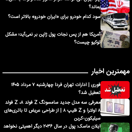
بماند؟
سود کدام خودرو برای «ایران خودرو» بالاتر است؟
آمریکا هم از پس نجات پول ژاپن بر نمی‌آید؛ مشکل
توکیو چیست؟
مهمترین اخبار
فوری | ادارات تهران فردا چهارشنبه ۷ مرداد ۱۴۰۵
تعطیل شد؟
معرفی سه مدل جدید سامسونگ Z فولد ۸، Z فولد
۸ اولترا و Z فلیپ ۸ | از طراحی عریض تا باتری‌های
سیلیکون-کربن
ایلان ماسک: پول در سال ۲۰۳۶ دیگر اهمیتی نخواهد