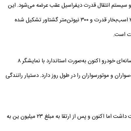
و سیستم انتقال قدرت دیفراسیل عقب عرضه می‌شود. این
پیشرانه از ترکیب موتور پنج لیتری V8 تنفس طبیعی با ۳۸۱ اسب‌بخار قدرت و ۵۱۰ نیوتن‌متر در کنار موتور الکتریکی با ۲۲۴ اسب‌بخار قدرت و ۳۰۰ نیوتن‌متر گشتاور تشکیل شده
ظاهر تویوتا سنچوری تغییری نکرده است و تنها سیستم Toyota Safety Sense به آن اضافه شده است. سیستم چندرسانه‌ای خودرو اکنون به‌صورت استاندارد با نمایشگر ۸
ان و موتورسواران را در طول روز دارد. دستیار رانندگی
بزرگ‌ترین تغییر در تویوتا سنچوری، افزایش قیمت قابل‌توجه آن است. این خودرو در گذشته ۲۰ میلیون و ۸۰ هزار ین قیمت داشت اما اکنون و پس از ارتقا به مبلغ ۲۳ میلیون ین به