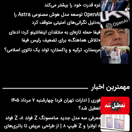
غزه قدرت خود را بیشتر می‌کند
OpenAI توسعه مدل هوش مصنوعی Astra را
به‌دلیل نگرانی‌های امنیتی متوقف کرد
فیفا حمله تازه‌ای به منتقدان اینفانتینو کرد؛ ادعای
«تلاش هماهنگ» برای تضعیف رئیس فیفا
عربستان، ترکیه و پاکستان؛ تولد یک ناتوی اسلامی؟
مهمترین اخبار
فوری | ادارات تهران فردا چهارشنبه ۷ مرداد ۱۴۰۵
تعطیل شد؟
معرفی سه مدل جدید سامسونگ Z فولد ۸، Z فولد
۸ اولترا و Z فلیپ ۸ | از طراحی عریض تا باتری‌های