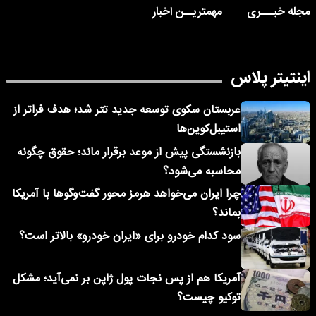
مجله خبـــری
مهمتریــن اخبار
اینتیتر پلاس
عربستان سکوی توسعه جدید تتر شد؛ هدف فراتر از
استیبل‌کوین‌ها
بازنشستگی پیش از موعد برقرار ماند؛ حقوق چگونه
محاسبه می‌شود؟
چرا ایران می‌خواهد هرمز محور گفت‌وگوها با آمریکا
بماند؟
سود کدام خودرو برای «ایران خودرو» بالاتر است؟
آمریکا هم از پس نجات پول ژاپن بر نمی‌آید؛ مشکل
توکیو چیست؟