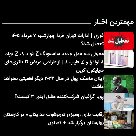
مهمترین اخبار
فوری | ادارات تهران فردا چهارشنبه ۷ مرداد ۱۴۰۵
تعطیل شد؟
معرفی سه مدل جدید سامسونگ Z فولد ۸، Z فولد
۸ اولترا و Z فلیپ ۸ | از طراحی عریض تا باتری‌های
سیلیکون-کربن
ایلان ماسک: پول در سال ۲۰۳۶ دیگر اهمیتی نخواهد
داشت
پویا گرافیان شرکت‌کننده عشق ابدی ۳ کیست؟
رقابت بازی رومیزی توربوشوت «دایکاپ» در کارستان
بهارستان برگزار شد + تصاویر