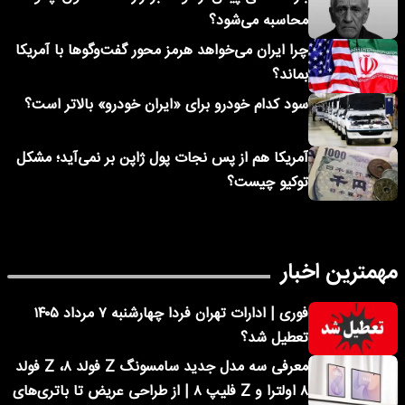
محاسبه می‌شود؟
چرا ایران می‌خواهد هرمز محور گفت‌وگوها با آمریکا
بماند؟
سود کدام خودرو برای «ایران خودرو» بالاتر است؟
آمریکا هم از پس نجات پول ژاپن بر نمی‌آید؛ مشکل
توکیو چیست؟
مهمترین اخبار
فوری | ادارات تهران فردا چهارشنبه ۷ مرداد ۱۴۰۵
تعطیل شد؟
معرفی سه مدل جدید سامسونگ Z فولد ۸، Z فولد
۸ اولترا و Z فلیپ ۸ | از طراحی عریض تا باتری‌های