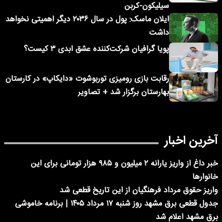
سیلیکون-کربن
ایلان ماسک: پول در سال ۲۰۳۶ دیگر اهمیتی نخواهد
داشت
پویا گرافیان شرکت‌کننده عشق ابدی ۳ کیست؟
رقابت بازی رومیزی توربوشوت «دایکاپ» در کارستان
بهارستان برگزار شد + تصاویر
آخرین اخبار
خبر داغ از واریز یارانه ۲ میلیون و ۹۸۵ هزار تومانی برای این
خانوارها
واریز حقوق مرداد فرهنگیان از این تاریخ قطعی شد
جدول قطعی برق مشهد روز شنبه ۱۷ مرداد ۱۴۰۵ | برنامه خاموشی
برق مشهد اعلام شد