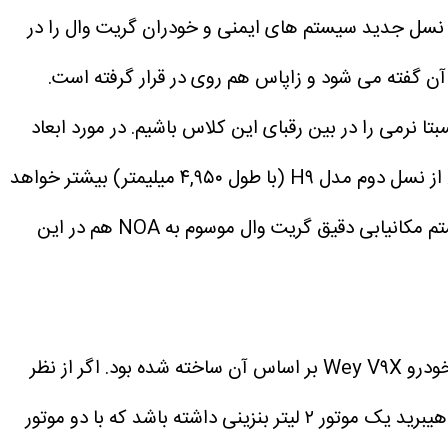
 نسل جدید سیستم های ایمنی و خودران گریت وال را در
آن گفته می شود و زاپاس هم روی در قرار گرفته است.
 نرمی را در بین رقبای این کلاس باشیم. در مورد ابعاد
هنوز اعداد رسمی منتشر نشده اند اما گریت وال این خودرو را پرچمدار خود معرفی می کند و این یعنی احتمالا طول XH از نسل دوم مدل H۹ (با طول ۴,۹۵۰ میلیمتر) بیشتر خواهد
شاسی بلند جدید هاوال آخرین نسل از دستیارهای راننده و ایمنی گریت وال را موسوم به VLA خواهد داشت و سیستم مکانیابی دقیق گریت وال موسوم به NOA هم در این
همانطور که گفته شد این خودرو بر مبنای پلتفرم جدید گریت وال توسعه داده شده و این همان پلتفرمی است که قبل تر خودرو Wey V۹X بر اساس آن ساخته شده بود. اگر از نظر
فنی تغییر آنچنانی در محصولات پایه مشترک گریت وال نداشته باشیم، انتظار می رود هاوال HX در نسخه فول و پلاگین هیبرید یک موتور ۲ لیتر بنزینی داشته باشد که با دو موتور