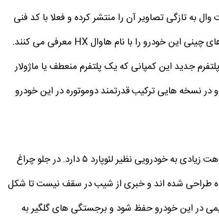
ل به تازگی تصاویر آن را منتشر کرده و فعلا با کد فنی
HX شناخته می شود. البته قرار است نام رسمی این محصول با جزئیات بیشتر در روزهای آینده اعلام شود اما فعلا رسانه های چینی این خودرو را با نام هاوال HX معرفی می کنند.
لتفرم جدید این کمپانی که یک پلتفرم منعطف یا ماژولار
و در نسخه هایی ترکیب قدرتمند دوموتوره در این خودرو
هاوال HX یک کراس اوور بزرگ با طراحی باکسی یا جعبه ای است که خط طراحی ترند این روزها را دنبال می کند و شباهت زیادی به خودرویی نظیر لئوپارد ۵ دارد. در جلو چراغ
ورده طراحی شده اند و خبری از شیب در سقف نیست تا شکل
می در این خودرو حفظ شود و برجستگی های گلگیر به